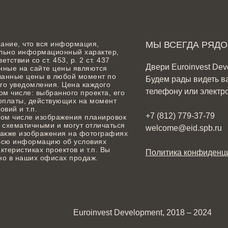
ание, что вся информация,
МЫ ВСЕГДА РЯДО
ельно информационный характер,
ствии со ст. 453, р. 2 ст. 437
Двери Euroinvest Dev
нные на сайте цены являются
занные цены в любой момент по
Будем рады видеть в
го уведомления. Цена каждого
телефону или электр
ом числе: выбранного проекта, его
 оплаты, действующих на момент
вий и т.п.
+7 (812) 779-37-79
том числе изображения планировок
 схематичными и могут отличаться
welcome@eid.spb.ru
 также изображения на фотографиях
. Всю информацию об условиях
теристиках проектов и т.п. Вы
Политика конфиденци
но в наших офисах продаж.
Euroinvest Development, 2018 – 2024