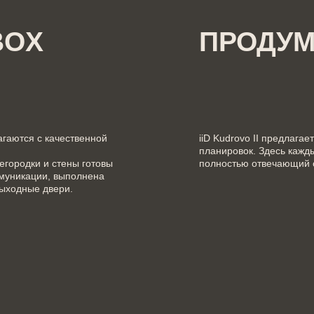
BOX
ПРОДУ
агаются с качественной
iiD Kudrovo II предлага
планировок. Здесь кажд
городки и стены готовы
полностью отвечающий 
муникации, выполнена
выходные двери.